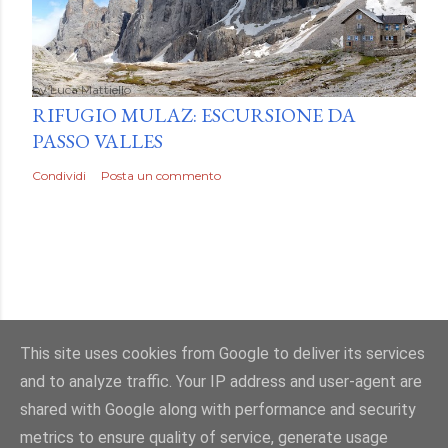
by
Luca Mattiello
RIFUGIO MULAZ: ESCURSIONE DA
PASSO VALLES
Condividi
Posta un commento
This site uses cookies from Google to deliver its services
and to analyze traffic. Your IP address and user-agent are
Powered by Blogger
shared with Google along with performance and security
metrics to ensure quality of service, generate usage
Immagini dei temi di
Mae Burke