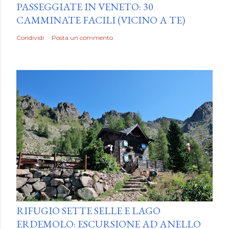
PASSEGGIATE IN VENETO: 30
CAMMINATE FACILI (VICINO A TE)
Condividi
Posta un commento
by
Luca Mattiello
RIFUGIO SETTE SELLE E LAGO
ERDEMOLO: ESCURSIONE AD ANELLO