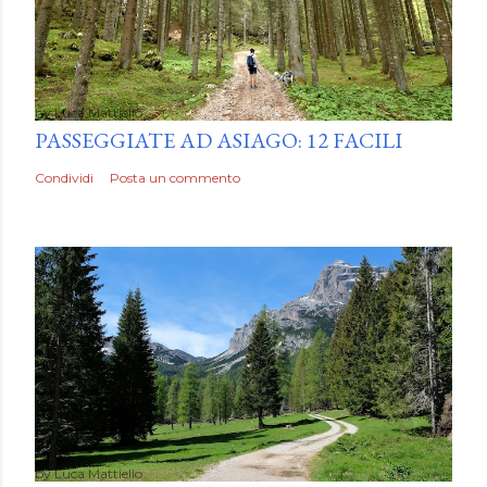
by
Luca Mattiello
PASSEGGIATE AD ASIAGO: 12 FACILI
Condividi
Posta un commento
by
Luca Mattiello