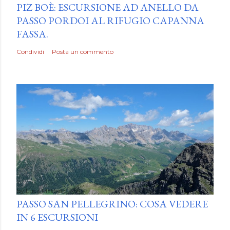
PIZ BOÈ: ESCURSIONE AD ANELLO DA
PASSO PORDOI AL RIFUGIO CAPANNA
FASSA.
Condividi
Posta un commento
by
Luca Mattiello
PASSO SAN PELLEGRINO: COSA VEDERE
IN 6 ESCURSIONI