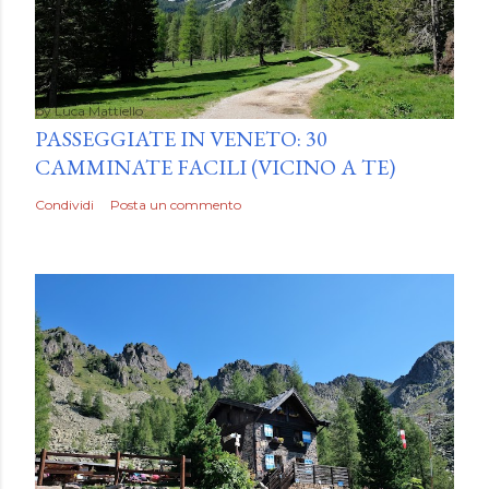
by
Luca Mattiello
PASSEGGIATE IN VENETO: 30
CAMMINATE FACILI (VICINO A TE)
Condividi
Posta un commento