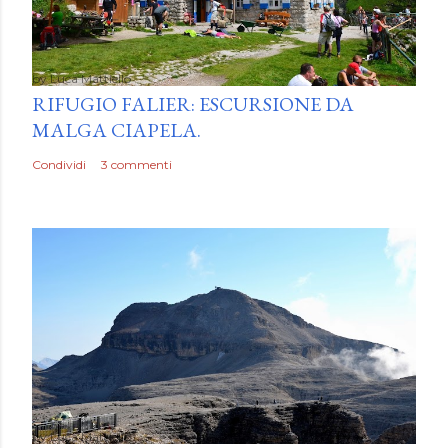
by
Luca Mattiello
RIFUGIO FALIER: ESCURSIONE DA
MALGA CIAPELA.
Condividi
3 commenti
by
Luca Mattiello