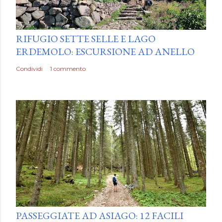
by
Luca Mattiello
RIFUGIO SETTE SELLE E LAGO
ERDEMOLO: ESCURSIONE AD ANELLO
Condividi
1 commento
by
Luca Mattiello
PASSEGGIATE AD ASIAGO: 12 FACILI