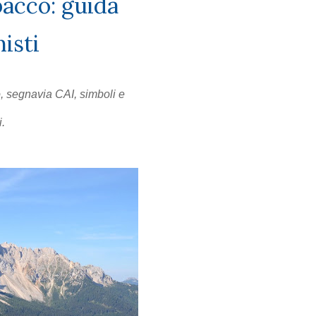
acco: guida
isti
o, segnavia CAI, simboli e
i.