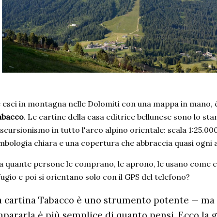
 esci in montagna nelle Dolomiti con una mappa in mano, 
abacco
. Le cartine della casa editrice bellunese sono lo st
escursionismo in tutto l'arco alpino orientale: scala 1:25.
mbologia chiara e una copertura che abbraccia quasi ogni a
 quante persone le comprano, le aprono, le usano come c
fugio e poi si orientano solo con il GPS del telefono?
a cartina Tabacco è uno strumento potente — ma so
mpararla è più semplice di quanto pensi. Ecco la g