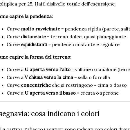
ltiplica per 25. Hai il dislivello totale dell'escursione.
me capire la pendenza:
Curve
molto ravvicinate
= pendenza ripida (parete, sali
Curve
distanziate
= terreno dolce, quasi pianeggiante
Curve
equidistanti
= pendenza costante e regolare
me capire la forma del terreno:
Curve a
U aperta verso l'alto
= vallone o canalone (terr
Curve a
V chiusa verso la cima
= sella o forcella
Curve
concentriche
che si restringono = cima o dosso
Curve a
U aperta verso il basso
= cresta o sperone
 segnavia: cosa indicano i colori
lla cartina Tabacco i sentieri sono indicati con colori dive