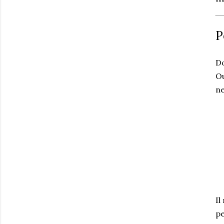
P
Do
Ou
ne
Il
pe