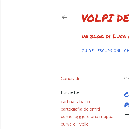
VOLPI D
un blog di Luca
GUIDE
ESCURSIONI
CH
Condividi
Co
C
Etichette
cartina tabacco
P
cartografia dolomiti
come leggere una mappa
curve di livello