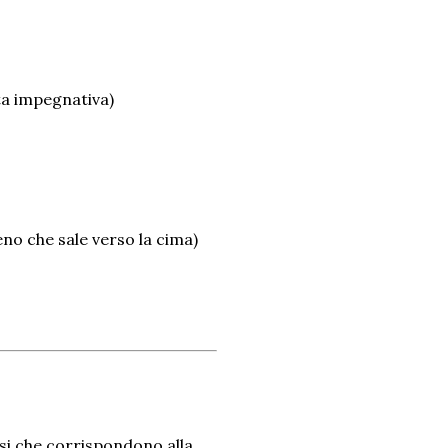
ta impegnativa)
eno che sale verso la cima)
rsi che corrispondono alla