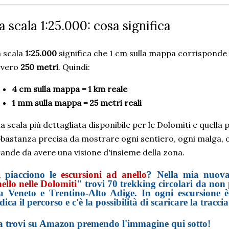
a scala 1:25.000: cosa significa
 scala
1:25.000
significa che 1 cm sulla mappa corrisponde 
vvero
250 metri
. Quindi:
4 cm sulla mappa = 1 km reale
1 mm sulla mappa = 25 metri reali
la scala più dettagliata disponibile per le Dolomiti e quella 
bastanza precisa da mostrare ogni sentiero, ogni malga, 
ande da avere una visione d'insieme della zona.
i piacciono le
escursioni ad anello
? Nella mia nuov
ello nelle Dolomiti
" trovi 70 trekking circolari da non 
ra Veneto e Trentino-Alto Adige. In ogni escursione 
dica il percorso e c'è la possibilità di scaricare la tracc
a trovi su Amazon premendo l'immagine qui sotto!