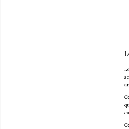
L
L
se
an
C
qu
cu
Co