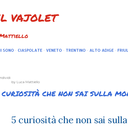
Passa ai contenuti principali
EL VAJOLET
 Mattiello
I SONO
CIASPOLATE
VENETO
TRENTINO
ALTO ADIGE
FRIUL
ndividi
by
Luca Mattiello
 CURIOSITÀ CHE NON SAI SULLA MO
5 curiosità che non sai sul