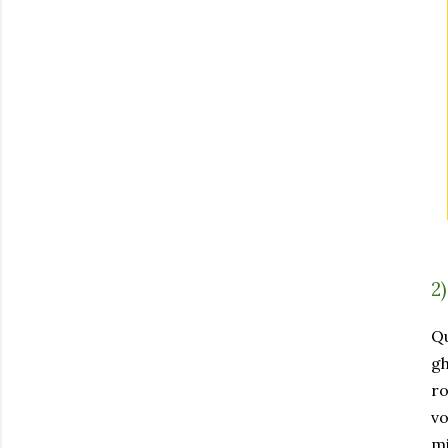
2
Qu
gh
ro
vo
mi