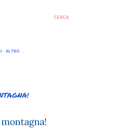
CERCA
I
ALTRO…
NTAGNA!
la montagna!