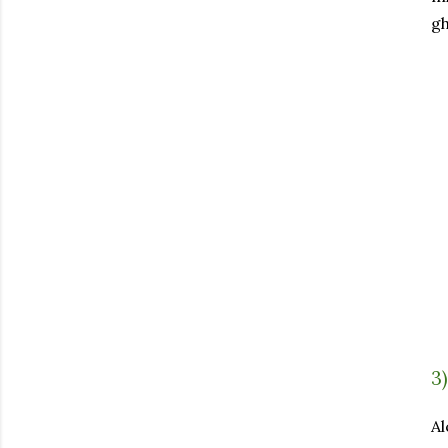
gh
3
Al