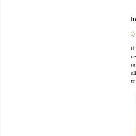
I
1
Il
re
mo
al
tr