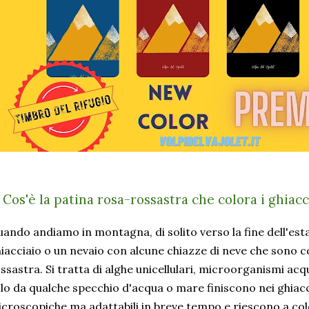
) Cos'è la patina rosa-rossastra che colora i ghiacc
ando andiamo in montagna, di solito verso la fine dell'esta
iacciaio o un nevaio con alcune chiazze di neve che sono 
ssastra. Si tratta di alghe unicellulari, microorganismi acq
lo da qualche specchio d'acqua o mare finiscono nei ghiacc
croscopiche ma adattabili in breve tempo e riescono a colo