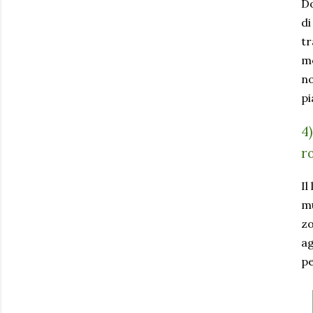
Do
di
tr
mo
no
pi
4
r
Il
mu
zo
ag
pe