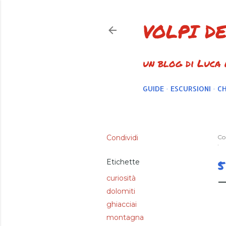
VOLPI D
un blog di Luca
GUIDE
ESCURSIONI
CH
Condividi
Co
5
Etichette
curiosità
dolomiti
ghiacciai
montagna