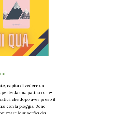
iai.
te, capita di vedere un
coperte da una patina rosa-
uatici, che dopo aver preso il
iai con la pioggia. Sono
nizzare le superfici dei