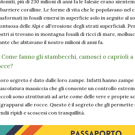
lomiti, più di 230 milioni di anni fa le falesie erano nient
 barriere coralline. Le forme di vita che le popolavano nel 
asformati in fossili emersi in superficie solo in seguito al 
ntuosa delle Alpi e all'erosione degli strati superficiali. P
stri si trovano in montagna fossili di ricci di mare, mollusc
ante che abitavano il nostro milioni di anni fa.
) Come fanno gli stambecchi, camosci o caprioli a
occe?
 loro segreto è dato dalle loro zampe. Infatti hanno zampe
scolatura massiccia che gli consente un controllo estremo
ccoli sono strutturati ad arte come delle vere e proprie 
grapparsi alle rocce. Questo è il segreto che gli permette 
ndii ripidi e scoscesi con tranquillità.