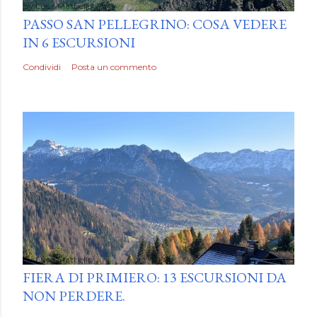
by
Luca Mattiello
PASSO SAN PELLEGRINO: COSA VEDERE
IN 6 ESCURSIONI
Condividi
Posta un commento
by
Luca Mattiello
FIERA DI PRIMIERO: 13 ESCURSIONI DA
NON PERDERE.