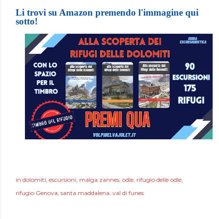
Li trovi su Amazon premendo l'immagine qui
sotto!
in
dolomiti
escursioni
malga zannes
odle
rifugio delle odle
rifugio Genova
santa maddalena
val di funes