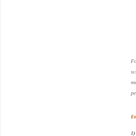
Fo
sc
mo
pe
Em
1)