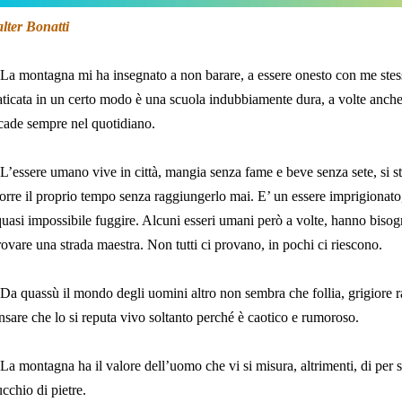
lter Bonatti
La montagna mi ha insegnato a non barare, a essere onesto con me stes
aticata in un certo modo è una scuola indubbiamente dura, a volte anch
cade sempre nel quotidiano.
L’essere
umano vive in città, mangia senza fame e beve senza sete, si st
corre il proprio tempo senza raggiungerlo mai. E’ un essere imprigionato
quasi impossibile fuggire. Alcuni esseri umani però a volte, hanno bisogno
trovare una strada maestra. Non tutti ci provano, in pochi ci riescono.
Da quassù il mondo degli uomini altro non sembra che follia, grigiore r
nsare che lo si reputa vivo soltanto perché è caotico e rumoroso.
La montagna ha il valore dell’uomo che vi si misura, altrimenti, di per
cchio di pietre.