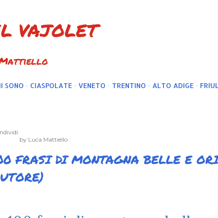
Passa ai contenuti principali
EL VAJOLET
 Mattiello
I SONO
CIASPOLATE
VENETO
TRENTINO
ALTO ADIGE
FRIUL
ndividi
by
Luca Mattiello
00 FRASI DI MONTAGNA BELLE E OR
UTORE)