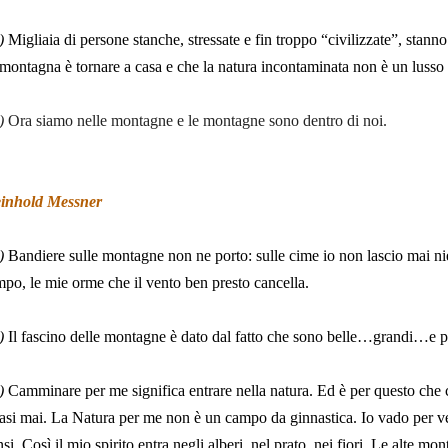
)
Migliaia di persone stanche, stressate e fin troppo “civilizzate”, stan
 montagna è tornare a casa e che la natura incontaminata non è un lusso
)
Ora siamo nelle montagne e le montagne sono dentro di noi.
inhold Messner
)
Bandiere sulle montagne non ne porto: sulle cime io non lascio mai ni
mpo, le mie orme che il vento ben presto cancella.
)
Il fascino delle montagne è dato dal fatto che sono belle…grandi…e 
)
Camminare per me significa entrare nella natura. Ed è per questo ch
asi mai. La Natura per me non è un campo da ginnastica. Io vado per vede
nsi. Così il mio spirito entra negli alberi, nel prato, nei fiori. Le alte 