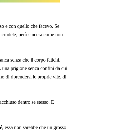
so e con quello che facevo. Se
e crudele, però sincera come non
anca senza che il cor
po fatichi,
, una prigione senza confini da cui
 di riprendersi le proprie vite, di
acchiuso dentro se stesso. E
 sé, essa non sarebbe che un grosso