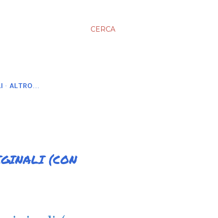
CERCA
I
ALTRO…
IGINALI (CON