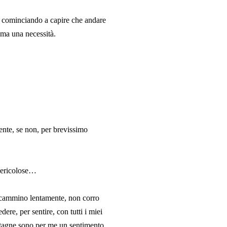
no cominciando a capire che andare
 ma una necessità.
ente, se non, per brevissimo
pericolose…
e cammino lentamente, non corro
re, per sentire, con tutti i miei
montagne sono per me un sentimento.