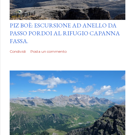
by
Luca Mattiello
PIZ BOÈ: ESCURSIONE AD ANELLO DA
PASSO PORDOI AL RIFUGIO CAPANNA
FASSA.
Condividi
Posta un commento
by
Luca Mattiello