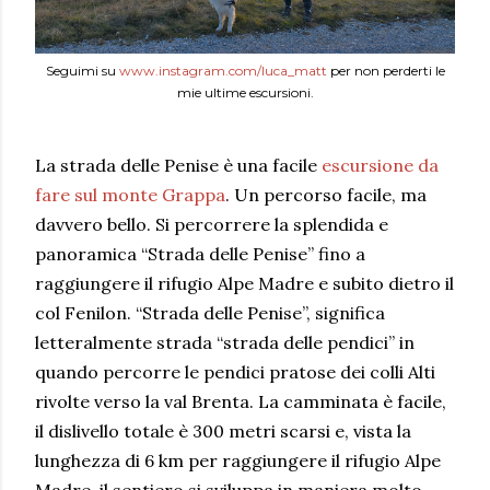
Seguimi su
www.instagram.com/luca_matt
per non perderti le
mie ultime escursioni.
La strada delle Penise è una facile
escursione da
fare sul monte Grappa
. Un percorso facile, ma
davvero bello. Si percorrere la splendida e
panoramica “Strada delle Penise” fino a
raggiungere il rifugio Alpe Madre e subito dietro il
col Fenilon. “Strada delle Penise”, significa
letteralmente strada “strada delle pendici” in
quando percorre le pendici pratose dei colli Alti
rivolte verso la val Brenta. La camminata è facile,
il dislivello totale è 300 metri scarsi e, vista la
lunghezza di 6 km per raggiungere il rifugio Alpe
Madre, il sentiero si sviluppa in maniera molto