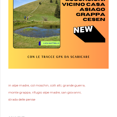
in
alpe madre
col moschin
colli alti
grande guerra
monte grappa
rifugio alpe madre
san giovanni
strada delle penise