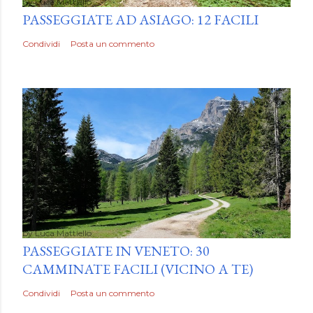
by
Luca Mattiello
PASSEGGIATE AD ASIAGO: 12 FACILI
Condividi
Posta un commento
by
Luca Mattiello
PASSEGGIATE IN VENETO: 30
CAMMINATE FACILI (VICINO A TE)
Condividi
Posta un commento