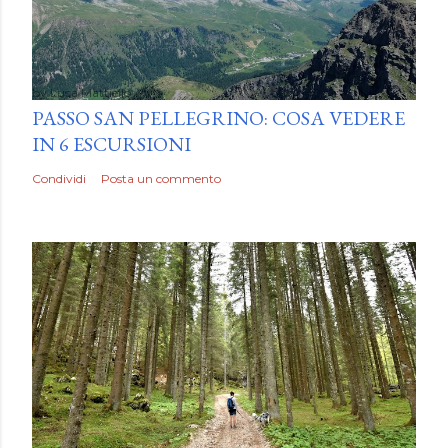
by
Luca Mattiello
PASSO SAN PELLEGRINO: COSA VEDERE
IN 6 ESCURSIONI
Condividi
Posta un commento