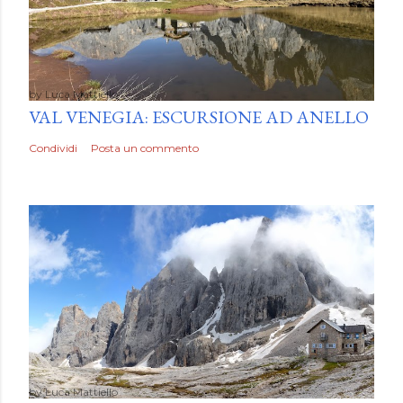
by
Luca Mattiello
VAL VENEGIA: ESCURSIONE AD ANELLO
Condividi
Posta un commento
by
Luca Mattiello