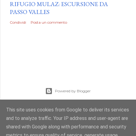
RIFUGIO MULAZ: ESCURSIONE DA
PASSO VALLES
Condividi
Posta un commento
Powered by Blogger
Immagini dei temi di
Mae Burke
This site uses cookies from Google to deliver its services
Volpi del Vajolet
and to analyze traffic. Your IP address and user-agent are
shared with Google along with performance and security
metrics to ensure quality of service, generate usage