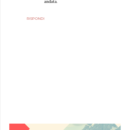
andata.
RISPONDI
P
o