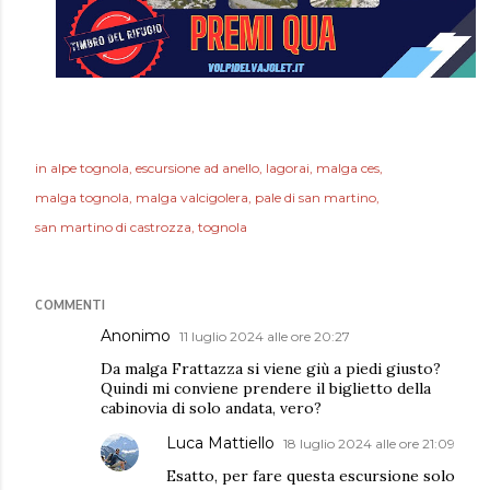
in
alpe tognola
escursione ad anello
lagorai
malga ces
malga tognola
malga valcigolera
pale di san martino
san martino di castrozza
tognola
COMMENTI
Anonimo
11 luglio 2024 alle ore 20:27
Da malga Frattazza si viene giù a piedi giusto?
Quindi mi conviene prendere il biglietto della
cabinovia di solo andata, vero?
Luca Mattiello
18 luglio 2024 alle ore 21:09
Esatto, per fare questa escursione solo