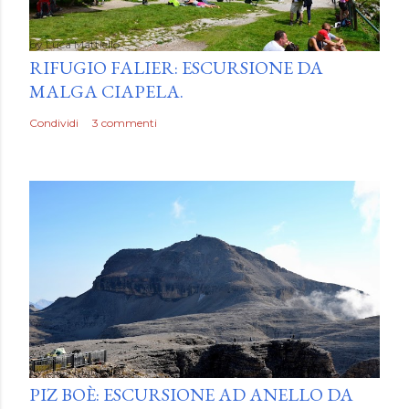
by
Luca Mattiello
RIFUGIO FALIER: ESCURSIONE DA
MALGA CIAPELA.
Condividi
3 commenti
by
Luca Mattiello
PIZ BOÈ: ESCURSIONE AD ANELLO DA