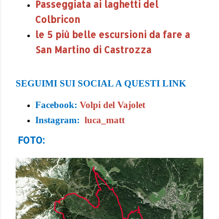
Passeggiata ai laghetti del
Colbricon
le 5 più belle escursioni da fare a
San Martino di Castrozza
SEGUIMI SUI SOCIAL A QUESTI LINK
Facebook:
Volpi del Vajolet
Instagram:
luca_matt
FOTO: