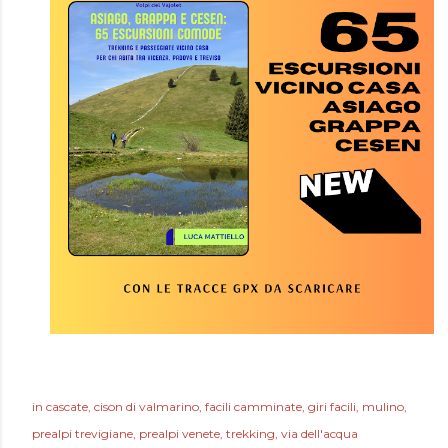
in
cascate
cison di valmarino
facili camminate
giri facili
mulino
prealpi trevigiane
prealpi venete
trekking
via dell'acqua