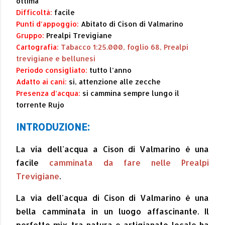
ottima
Difficoltà:
facile
Punti d’appoggio:
Abitato di Cison di Valmarino
Gruppo:
Prealpi Trevigiane
Cartografia:
Tabacco 1:25.000, foglio 68, Prealpi
trevigiane e bellunesi
Periodo consigliato:
tutto l’anno
Adatto ai cani:
si, attenzione alle zecche
Presenza d’acqua:
si cammina sempre lungo il
torrente Rujo
INTRODUZIONE:
La via dell'acqua a Cison di Valmarino è una
facile
camminata da fare nelle Prealpi
Trevigiane
.
La via dell'acqua di Cison di Valmarino è una
bella camminata in un luogo affascinante. Il
perfetto mix tra natura e artigianato locale ha