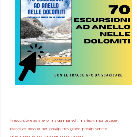
in
escursione ad anello
malga mariech
mariech
monte cesen
pianezze
posa puner
prealpi trevigiane
prealpi venete
rifugio posa puner
valdobbiadene
veneto