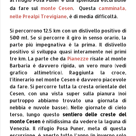
da fare sul
monte Cesen
.
Questa
camminata,
nelle Prealpi Trevigiane
, è di media difficoltà.
Si percorrono 12.5 km con un dislivello positivo di
500 mt. Se si percorre il giro in senso orario, la
parte più impegnativa è la prima. Il dislivello
positivo si sviluppa quasi interamente nei primi
tre km. La parte che da
Pianezze
risale al monte
Barbaria è davvero ripida, un vero muro (vedi
grafico altimetrico). Raggiunta la croce,
l’itinerario nel monte Cesen è davvero piacevole
da fare. Si percorre tutta la cresta orientale del
Cesen, con una vista super sulla pianura (noi
purtroppo abbiamo trovato una giornata di
nebbia e nuvole basse). Nelle giornate di cielo
terso, lungo questo
sentiero delle creste del
monte Cesen
è nitidissima da vedere la laguna di
Venezia. Il rifugio Posa Puner, meta di questa
escursione, è aperto tutto l’anno (in inverno solo