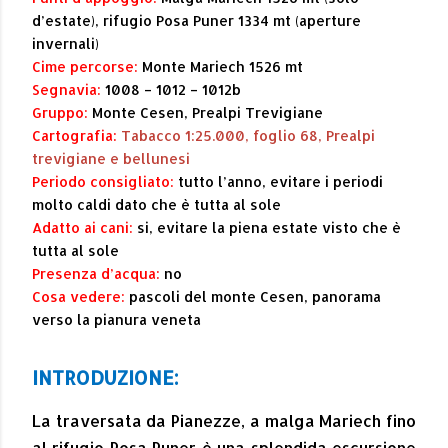
d’estate), rifugio Posa Puner 1334 mt (aperture
invernali)
Cime percorse:
Monte Mariech 1526 mt
Segnavia:
1008 – 1012 – 1012b
Gruppo:
Monte Cesen, Prealpi Trevigiane
Cartografia:
Tabacco 1:25.000, foglio 68, Prealpi
trevigiane e bellunesi
Periodo consigliato:
tutto l’anno, evitare i periodi
molto caldi dato che è tutta al sole
Adatto ai cani:
si, evitare la piena estate visto che è
tutta al sole
Presenza d’acqua:
no
Cosa vedere:
pascoli del monte Cesen, panorama
verso la pianura veneta
INTRODUZIONE:
La traversata da Pianezze, a malga Mariech fino
al rifugio Posa Puner è una splendida escursione