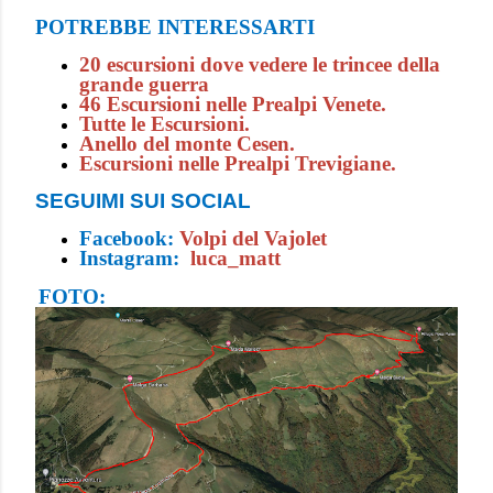
POTREBBE INTERESSARTI
20 escursioni dove vedere le trincee della
grande guerra
46 Escursioni nelle Prealpi Venete.
Tutte le Escursioni.
Anello del monte Cesen.
Escursioni nelle Prealpi Trevigiane.
SEGUIMI SUI SOCIAL
Facebook:
Volpi del Vajolet
Instagram:
luca_matt
FOTO: