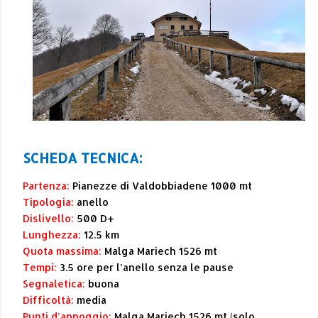
SCHEDA TECNICA:
Partenza:
Pianezze di Valdobbiadene 1000 mt
Tipologia:
anello
Dislivello:
500 D+
Lunghezza:
12.5 km
Quota massima:
Malga Mariech 1526 mt
Tempi:
3.5 ore per l’anello senza le pause
Segnaletica:
buona
Difficoltà:
media
Punti d’appoggio:
Malga Mariech 1526 mt (solo