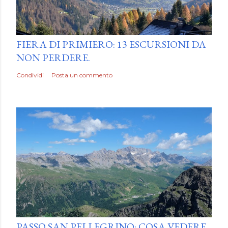
by
Luca Mattiello
FIERA DI PRIMIERO: 13 ESCURSIONI DA
NON PERDERE.
Condividi
Posta un commento
by
Luca Mattiello
PASSO SAN PELLEGRINO: COSA VEDERE