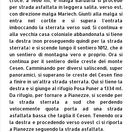
croce, a 1460 mt, e malga Barbaria si procede
per strada asfaltata in leggera salita, verso est,
con direzione malga Mariech. Giunti alla malga si
entra nel cortile e si supera l’entrata
imboccando la sterrata verso sud. Si continua e
alla vecchia casa coloniale abbandonata si tiene
la destra (non proseguendo quindi per la strada
sterrata) e si scende lungo il sentiero 1012, che è
un sentiero di montagna vero e proprio. Ora si
continua per il sentiero delle creste del monte
Cesen. Camminando per diversi saliscendi, super
panoramici, si superano le creste del Cesen fino
a finire in un’altra strada sterrata. Qui si tiene la
destra e si giunge al rifugio Posa Puner a 1334 mt.
Da rifugio, per tornare a Pianezze, si scende per
la strada sterrata a sud che perdendo
velocemente quota porta ad una strada
asfaltata bassa che taglia il Cesen. Tenendo ora
la destra e procedendo verso ovest ci si riporta
a Pianezze seguendo la strada asfaltata.