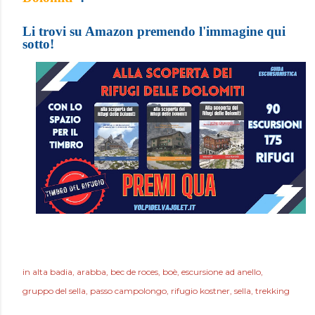
Li trovi su Amazon premendo l'immagine qui
sotto!
in
alta badia
arabba
bec de roces
boè
escursione ad anello
gruppo del sella
passo campolongo
rifugio kostner
sella
trekking