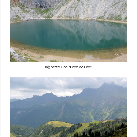
laghetto Boè "Lech de Boè"