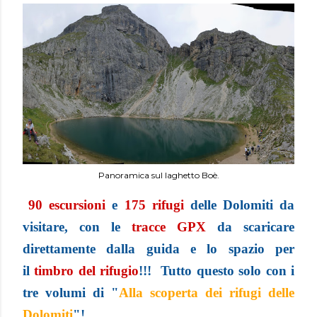
Panoramica sul laghetto Boè.
90 escursioni
e
175 rifugi
delle Dolomiti da
visitare, con le
tracce GPX
da scaricare
direttamente dalla guida e lo spazio per
il
t
imbro del rifugio
!!! Tutto questo solo con i
tre volumi di "
Alla scoperta dei rifugi delle
Dolomiti
"!