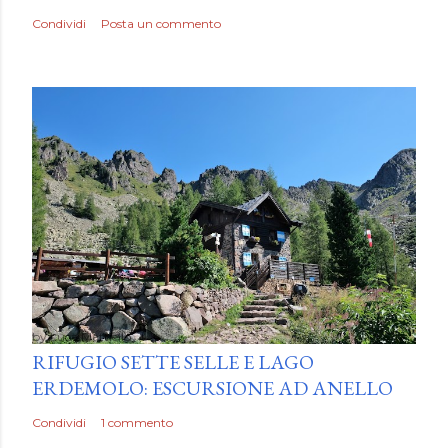
Condividi
Posta un commento
by
Luca Mattiello
RIFUGIO SETTE SELLE E LAGO
ERDEMOLO: ESCURSIONE AD ANELLO
Condividi
1 commento