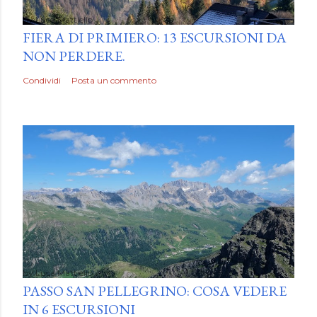
by
Luca Mattiello
FIERA DI PRIMIERO: 13 ESCURSIONI DA
NON PERDERE.
Condividi
Posta un commento
by
Luca Mattiello
PASSO SAN PELLEGRINO: COSA VEDERE
IN 6 ESCURSIONI