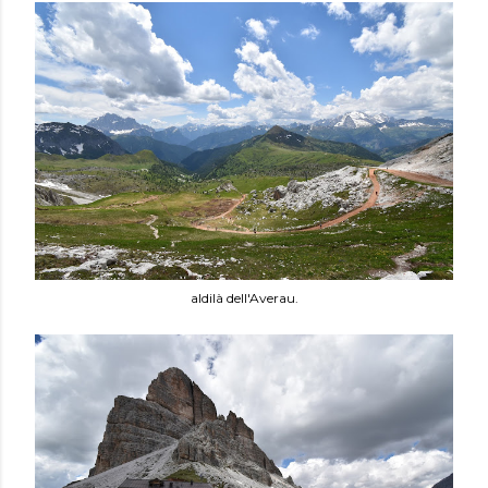
aldilà dell'Averau.