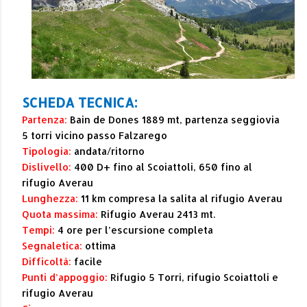
SCHEDA TECNICA:
Partenza:
Bain de Dones 1889 mt, partenza seggiovia
5 torri vicino passo Falzarego
Tipologia:
andata/ritorno
Dislivello:
400 D+ fino al Scoiattoli, 650 fino al
rifugio Averau
Lunghezza:
11 km compresa la salita al rifugio Averau
Quota massima:
Rifugio Averau 2413 mt.
Tempi:
4 ore per l’escursione completa
Segnaletica:
ottima
Difficoltà:
facile
Punti d’appoggio:
Rifugio 5 Torri, rifugio Scoiattoli e
rifugio Averau