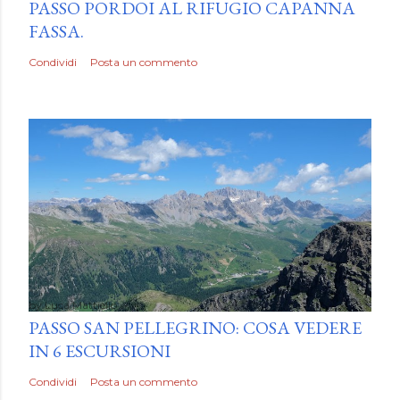
PASSO PORDOI AL RIFUGIO CAPANNA
FASSA.
Condividi
Posta un commento
by
Luca Mattiello
PASSO SAN PELLEGRINO: COSA VEDERE
IN 6 ESCURSIONI
Condividi
Posta un commento