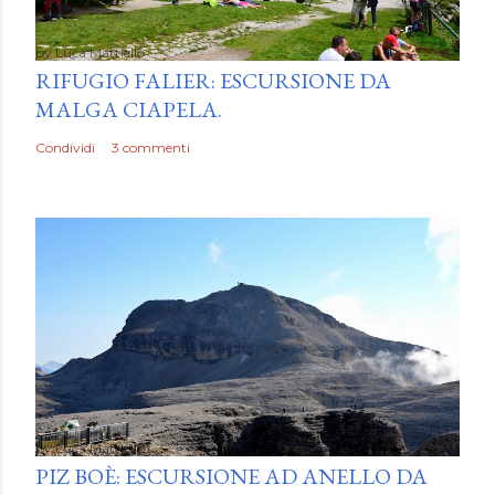
by
Luca Mattiello
RIFUGIO FALIER: ESCURSIONE DA
MALGA CIAPELA.
Condividi
3 commenti
by
Luca Mattiello
PIZ BOÈ: ESCURSIONE AD ANELLO DA