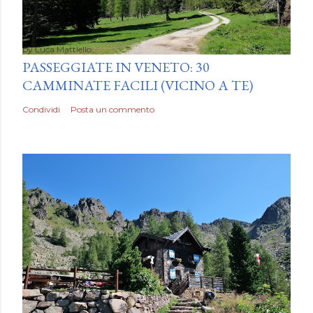
by
Luca Mattiello
PASSEGGIATE IN VENETO: 30
CAMMINATE FACILI (VICINO A TE)
Condividi
Posta un commento