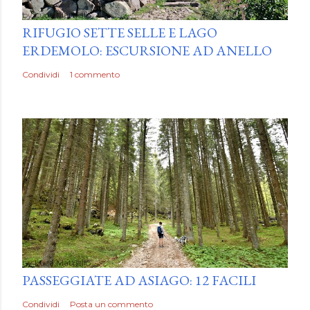
by
Luca Mattiello
RIFUGIO SETTE SELLE E LAGO
ERDEMOLO: ESCURSIONE AD ANELLO
Condividi
1 commento
by
Luca Mattiello
PASSEGGIATE AD ASIAGO: 12 FACILI
Condividi
Posta un commento