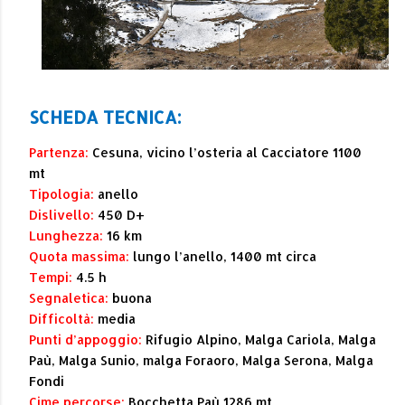
SCHEDA TECNICA:
Partenza:
Cesuna, vicino l’osteria al Cacciatore 1100
mt
Tipologia:
anello
Dislivello:
450 D+
Lunghezza:
16 km
Quota massima:
lungo l’anello, 1400 mt circa
Tempi:
4.5 h
Segnaletica:
buona
Difficoltà:
media
Punti d’appoggio:
Rifugio Alpino, Malga Cariola, Malga
Paù, Malga Sunio, malga Foraoro, Malga Serona, Malga
Fondi
Cime percorse:
Bocchetta Paù 1286 mt