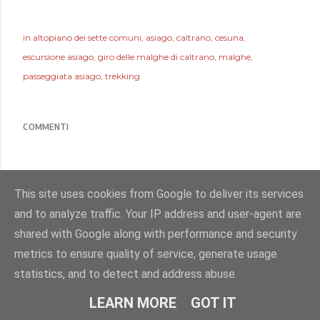
in
altopiano dei sette comuni
asiago
caltrano
cesuna
escursione asiago
giro delle malghe di caltrano
malghe
passeggiata asiago
trekking
COMMENTI
This site uses cookies from Google to deliver its services
and to analyze traffic. Your IP address and user-agent are
shared with Google along with performance and security
metrics to ensure quality of service, generate usage
statistics, and to detect and address abuse.
LEARN MORE
GOT IT