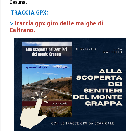
Cesuna.
TRACCIA GPX:
>
traccia gpx giro delle malghe di
Caltrano.