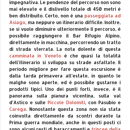
impegnativa. Le pendenze del percorso non sono
mai elevate e il dislivello totale di 450 metri è
ben distribuito. Certo, non è una
passeggiata ad
Asiago
, ma neppure un itinerario difficile. Inoltre,
se si vuole diminuire ulteriormente il percorso, è
possibile raggiungere il Bar Rifugio Alpino,
direttamente in macchina, percorrendo un tratto
di strada sterrata. La nota dolente di questa
camminata in Veneto
è che quasi la totalità
dell’itinerario si sviluppa su strade asfaltate. Il
periodo migliore per fare questa escursione è
dalla tarda primavera all’estate, in quanto le
malghe sono aperte, ed è possibile gustarne i
prodotti tipici. Uno dei punti forti, invece, è il
panorama sulla pianura vicentina, sulla val
d’Astico e sulle
Piccole Dolomiti
, con Pasubio e
Carega
. Nonostante questa zona non sia stata
coinvolta direttamente da scontri durante la
Prima guerra mondiale, anche in questi posti ci
sono alcuni resti di baraccamenti e
trincee della