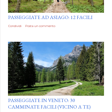
by
Luca Mattiello
PASSEGGIATE AD ASIAGO: 12 FACILI
Condividi
Posta un commento
by
Luca Mattiello
PASSEGGIATE IN VENETO: 30
CAMMINATE FACILI (VICINO A TE)