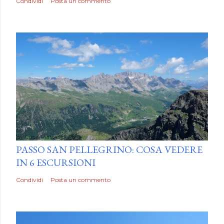
Condividi
Posta un commento
by
Luca Mattiello
PASSO SAN PELLEGRINO: COSA VEDERE
IN 6 ESCURSIONI
Condividi
Posta un commento