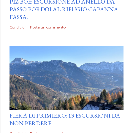
PIZ BOÈ: ESCURSIONE AD ANELLO DA
PASSO PORDOI AL RIFUGIO CAPANNA
FASSA.
Condividi
Posta un commento
by
Luca Mattiello
FIERA DI PRIMIERO: 13 ESCURSIONI DA
NON PERDERE.