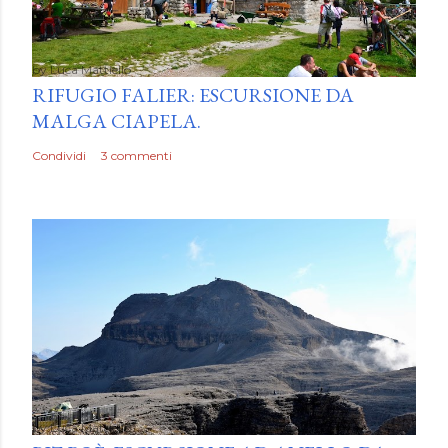
by
Luca Mattiello
RIFUGIO FALIER: ESCURSIONE DA
MALGA CIAPELA.
Condividi
3 commenti
by
Luca Mattiello