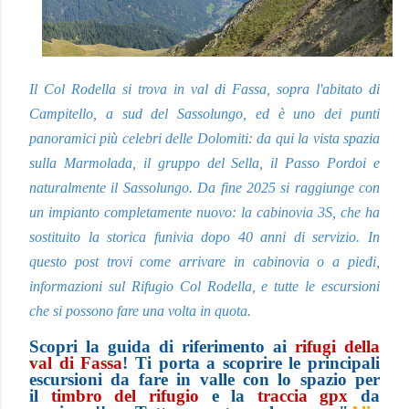
Il Col Rodella si trova in val di Fassa, sopra l'abitato di
Campitello, a sud del Sassolungo, ed è uno dei punti
panoramici più celebri delle Dolomiti: da qui la vista spazia
sulla Marmolada, il gruppo del Sella, il Passo Pordoi e
naturalmente il Sassolungo. Da fine 2025 si raggiunge con
un impianto completamente nuovo: la cabinovia 3S, che ha
sostituito la storica funivia dopo 40 anni di servizio. In
questo post trovi come arrivare in cabinovia o a piedi,
informazioni sul Rifugio Col Rodella, e tutte le escursioni
che si possono fare una volta in quota.
Scopri la guida di riferimento ai
rifugi della
val di Fassa
! Ti porta a scoprire le principali
escursioni da fare in valle con lo spazio per
il
t
imbro del rifugio
e la
traccia gpx
da