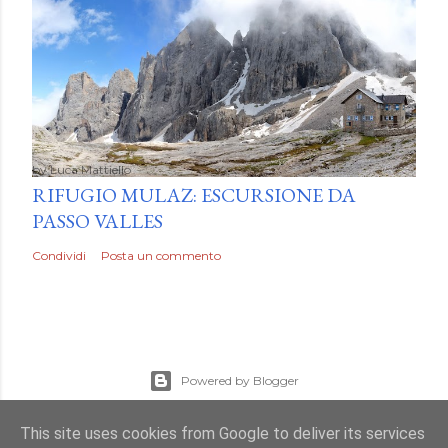
by
Luca Mattiello
RIFUGIO MULAZ: ESCURSIONE DA
PASSO VALLES
Condividi
Posta un commento
Powered by Blogger
Immagini dei temi di
Mae Burke
This site uses cookies from Google to deliver its services