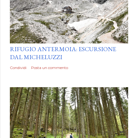
by
Luca Mattiello
RIFUGIO ANTERMOIA: ESCURSIONE
DAL MICHELUZZI
Condividi
Posta un commento