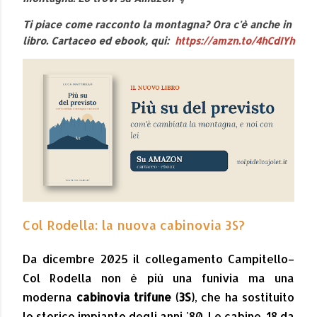
Ti piace come racconto la montagna? Ora c'è anche in
libro. Cartaceo ed ebook, qui:
https://amzn.to/4hCdIYh
Col Rodella: la nuova cabinovia 3S?
Da dicembre 2025 il collegamento Campitello–
Col Rodella non è più una funivia ma una
moderna
cabinovia trifune (3S)
, che ha sostituito
lo storico impianto degli anni '80. Le cabine, 18 da